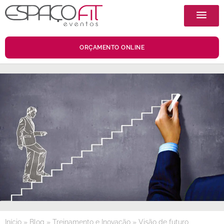
ORÇAMENTO ONLINE
Início
»
Blog
»
Treinamento e Inovação
»
Visão de futuro