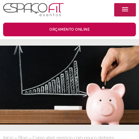
ORÇAMENTO ONLINE
Início
»
Blog
»
Como abrir negócio com pouco dinheiro