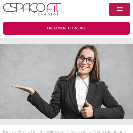
ORÇAMENTO ONLINE
Início
»
Blog
»
Desenvolvimento Profissional
»
Como melhorar a