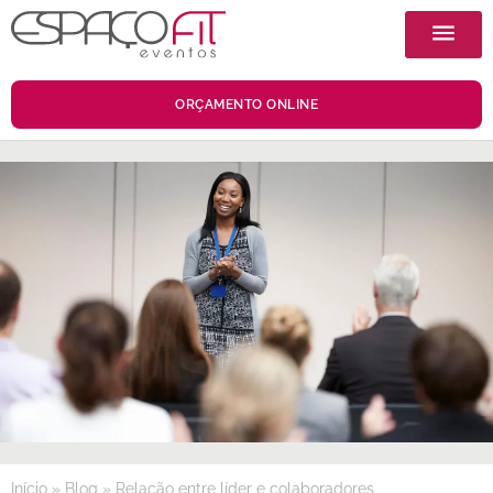
ORÇAMENTO ONLINE
Início
»
Blog
»
Relação entre líder e colaboradores